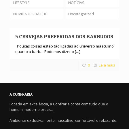
LIFESTYLE
NOTÍCIAS
NOVIDADES DA CBD
Uncategorized
5 CERVEJAS PREFERIDAS DOS BARBUDOS
Poucas coisas estão tão ligadas ao universo masculino
quanto a barba. Podemos dizer o
[…]
0
Leia mais
A CONFRARIA
Focada em excelência, a Confraria conta com tudo que o
homem moderno precisa.
Ambiente exclusivamente masculino, confortável e relaxante.