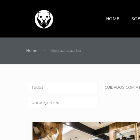
HOME
SO
Home
óleo para barba
Todos
CUIDADOS COM A 
Uncategorized